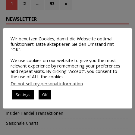
1
2
…
93
»
NEWSLETTER
Kostenloser Newsletter für Trader
Wir benutzen Cookies, damit die Webseite optimal
funktioniert. Bitte akzeptieren Sie den Umstand mit
HIER KLICKEN
"OK".
BÖRSENINFOS
We use cookies on our website to give you the most
relevant experience by remembering your preferences
and repeat visits. By clicking “Accept”, you consent to
Chart-Tool mit MACD + OBV
the use of ALL the cookies.
Do not sell my personal information
.
Wirtschaftstermine
Tipps zur Broker-Wahl
Settings
OK
Leerverkäufe – Institutionelle
Insider-Handel Transaktionen
Saisonale Charts